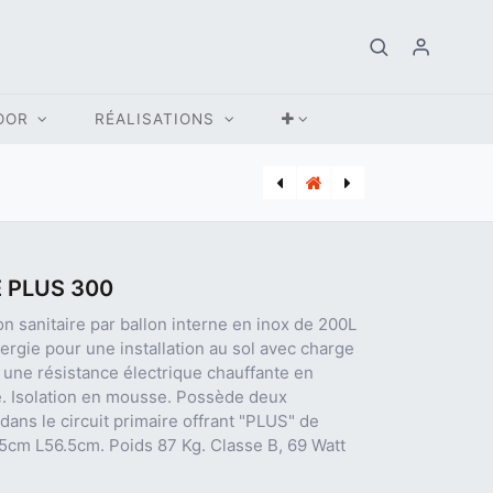
OOR
RÉALISATIONS
[BUD_7739454782] WLW166-6 B Split A/W HP
[BRU_K012001-04] POELE A BOIS BRUNNER IRON DOG 07 7 KW
 PLUS 300
n sanitaire par ballon interne en inox de 200L
ergie pour une installation au sol avec charge
 une résistance électrique chauffante en
re. Isolation en mousse. Possède deux
ans le circuit primaire offrant "PLUS" de
 205cm L56.5cm. Poids 87 Kg. Classe B, 69 Watt