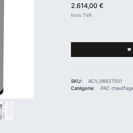
2.614,00
€
hors TVA
SKU:
ACV_06627501
Catégorie:
PAC chauffag