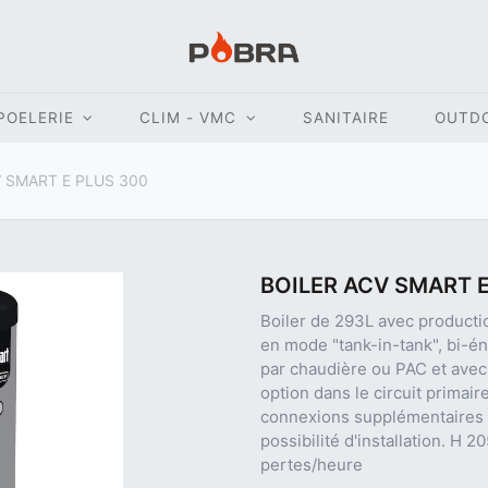
POELERIE
CLIM - VMC
SANITAIRE
OUTD
 SMART E PLUS 300
BOILER ACV SMART E
Boiler de 293L avec productio
en mode "tank-in-tank", bi-én
par chaudière ou PAC et avec
option dans le circuit primai
connexions supplémentaires d
possibilité d'installation. H
pertes/heure