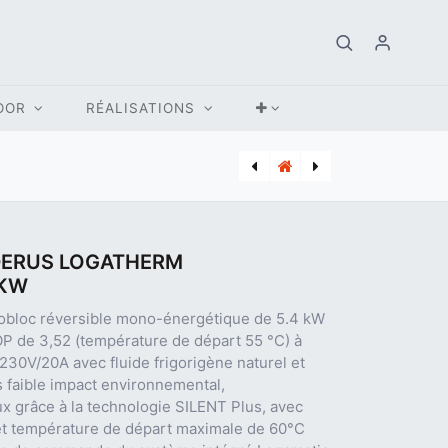
OOR
RÉALISATIONS
[DRU_CHBIVAR10H2O] CHAUDIERE BOIS DIK GEURTS IVAR 10 H2O STORE 10 KW OUVERT
[VAI_VCW32CS] CHAUDIERE GAZ CONDENSATION VAILLANT ECOTEC PLUS VCW32CS 25 KW
DERUS LOGATHERM
 KW
obloc réversible mono-énergétique de 5.4 kW
P de 3,52 (température de départ 55 °C) à
 230V/20A avec fluide frigorigène naturel et
s faible impact environnemental,
ux grâce à la technologie SILENT Plus, avec
 et température de départ maximale de 60°C