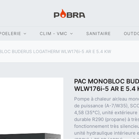
POELERIE
CLIM - VMC
SANITAIRE
OUTD
LOC BUDERUS LOGATHERM WLW176i-5 AR E 5.4 KW
PAC MONOBLOC BU
WLW176i-5 AR E 5.4
Pompe à chaleur air/eau mon
de puissance (A-7/W35), SCO
4,58 (35°C), unité extérieure
durable R290 (propane) à trè
fonctionnement très silencie
unité hydraulique intérieure