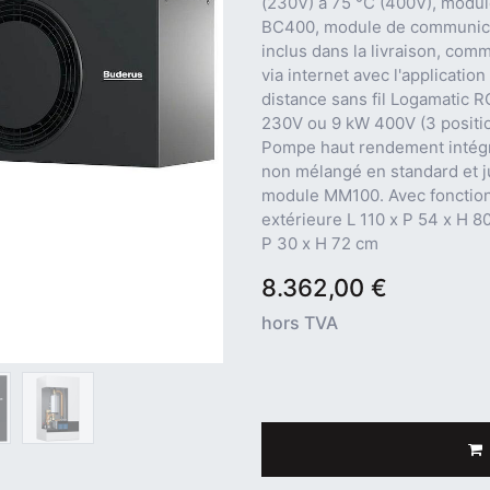
(230V) à 75 °C (400V), modu
BC400, module de communic
inclus dans la livraison, co
via internet avec l'applicat
distance sans fil Logamatic R
230V ou 9 kW 400V (3 positi
Pompe haut rendement intégré
non mélangé en standard et j
module MM100. Avec fonction
extérieure L 110 x P 54 x H 8
P 30 x H 72 cm
8.362,00
€
hors TVA