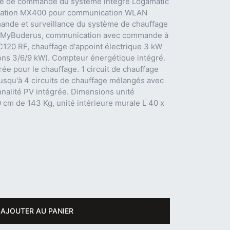
le de commande du système intégré Logamatic
ation MX400 pour communication WLAN
mmande et surveillance du système de chauffage
ion MyBuderus, communication avec commande à
C120 RF, chauffage d'appoint électrique 3 kW
ons 3/6/9 kW). Compteur énergétique intégré.
e pour le chauffage. 1 circuit de chauffage
usqu'à 4 circuits de chauffage mélangés avec
nalité PV intégrée. Dimensions unité
0 cm de 143 Kg, unité intérieure murale L 40 x
AJOUTER AU PANIER