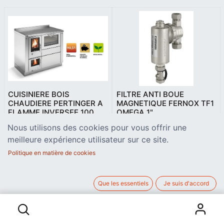
CUISINIERE BOIS
FILTRE ANTI BOUE
CHAUDIERE PERTINGER A
MAGNETIQUE FERNOX TF1
FLAMME INVERSEE 100
OMEGA 1"
Thermo-cuisinière à flamme
Filtre magnétique 1" pour
Nous utilisons des cookies pour vous offrir une
inversée • Dimensions (L x P x
désembouer l’eau de
H) 1.000 x 600 x 850-910
chauffage afin de protéger la
meilleure expérience utilisateur sur ce site.
9.732,00
€
179,00
€
mm • Puissance calorifique
chaudière et l'installation de
Politique en matière de cookies
nominale • 10,5 kW • Taille du
chauffage et d'optimiser leurs
four (L x P x H) 445 x 420 x
performances
265 mm
• Rendements très élevés et
consommations réduites
Que les essentiels
Je suis d'accord
jusqu’à 40% grâce aux très
hautes performances •
Rendement énergétique:
92,2%
• Fonctionnement à tirage