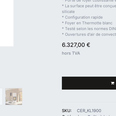
* Porte de foyer coulissante 
* La surface peut être conçue
silicate
* Configuration rapide
* Foyer en Thermotte blanc
* Testé selon les normes DI
* Ouvertures d'air de convect
6.327,00
€
hors TVA
SKU:
CER_KL1900