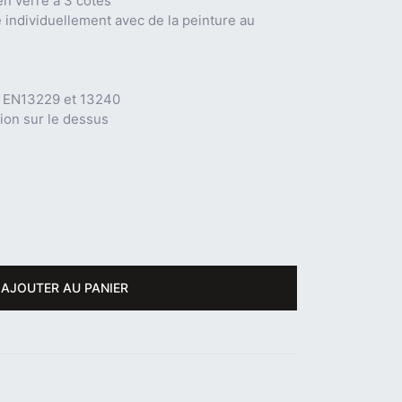
en verre à 3 côtés
 individuellement avec de la peinture au
N EN13229 et 13240
ion sur le dessus
AJOUTER AU PANIER