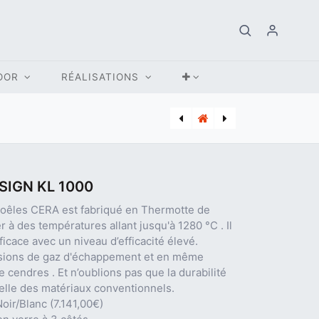
OOR
RÉALISATIONS
[DUR_95016VIPWUC] ADOUCISSEUR DURLEM HOME PURE WATER CONNECT
[CER_KLC900] POÊLE BOIS CERA DESIGN FOYER KLC
SIGN KL 1000
poêles CERA est fabriqué en Thermotte de
er à des températures allant jusqu'à 1280 °C . Il
icace avec un niveau d’efficacité élevé.
issions de gaz d'échappement et en même
cendres . Et n’oublions pas que la durabilité
elle des matériaux conventionnels.
oir/Blanc (7.141,00€)