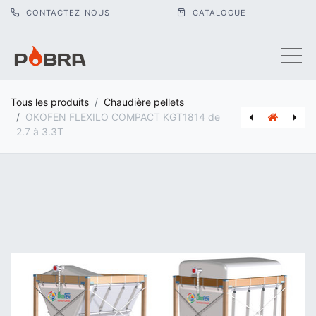
CONTACTEZ-NOUS
CATALOGUE
Tous les produits
Chaudière pellets
OKOFEN FLEXILO COMPACT KGT1814 de
2.7 à 3.3T
[OKO_WR1R600] BALLON TAMPON PELLAQUA 600 SOLAIRE AVEC ECS WR1R600
[BUD_8735100638] BOILER BUDERUS LOGALUX SH290 RS-B CLASSE B