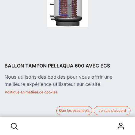
BALLON TAMPON PELLAQUA 600 AVEC ECS
WR600
Nous utilisons des cookies pour vous offrir une
Ballon tampon de 600L avec préparation eau chaude sanitaire
meilleure expérience utilisateur sur ce site.
(ECS) par échangeur en inox intégré (pour eau adoucie
seulement), raccords pour groupe(s) de pompe . Diamètre avec
Politique en matière de cookies
isolant 90cm, sans 70cm, hauteur avec isolation 170cm. Classe
C avec pertes de 2.71 kWh/24h
2.470,00
€
Que les essentiels
Je suis d'accord
BALLON TAMPON PELLAQUA 600 AVEC ECS WR600
hors TVA