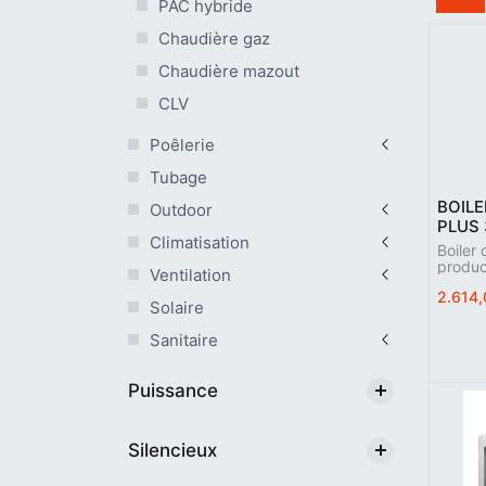
PAC hybride
Chaudière gaz
Chaudière mazout
CLV
Poêlerie
Tubage
BOILE
Outdoor
PLUS
Climatisation
Boiler
produc
Ventilation
ballon 
2.614,
200L e
Solaire
tank",
install
Sanitaire
charge
et ave
électr
Puissance
option 
primai
Possèd
supplé
Silencieux
circuit
"PLUS"