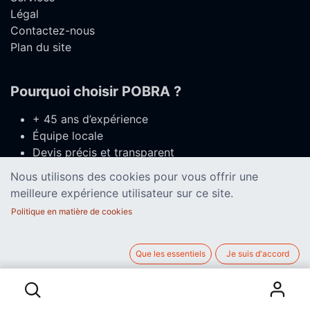
Légal
Contactez-nous
Plan du site
Pourquoi choisir POBRA ?
+ 45 ans d’expérience
Équipe locale
Devis précis et transparent
Marques de qualité
Nous utilisons des cookies pour vous offrir une
Suivi complet
meilleure expérience utilisateur sur ce site.
Politique en matière de cookies
Rejoignez-nous
Que les essentiels
Je suis d'accord
Contactez-nous
contact@pobra.be
067 55 30 56