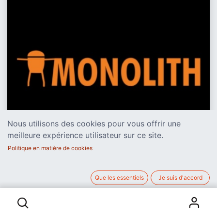
Nous utilisons des cookies pour vous offrir une
meilleure expérience utilisateur sur ce site.
Politique en matière de cookies
Que les essentiels
Je suis d'accord
LE ONE 55
1̶2̶9̶9̶,̶9̶0̶ ̶€
Le
Monolith ONE 55 offre une expérience