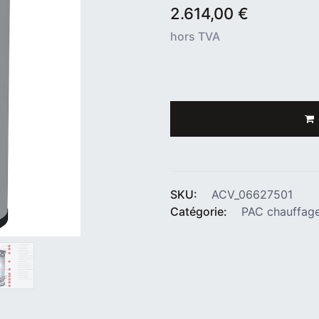
2.614,00
€
hors TVA
SKU:
ACV_06627501
Catégorie:
PAC chauffag