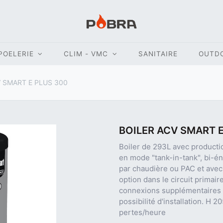
POELERIE
CLIM - VMC
SANITAIRE
OUTD
 SMART E PLUS 300
BOILER ACV SMART E
Boiler de 293L avec productio
en mode "tank-in-tank", bi-én
par chaudière ou PAC et avec
option dans le circuit primai
connexions supplémentaires d
possibilité d'installation. H
pertes/heure