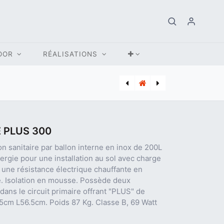
OOR
RÉALISATIONS
[BUD_7739454782] WLW166-6 B Split A/W HP
[BRU_K012001-04] POELE A BOIS BRUNNER IRON DOG 07 7 KW
 PLUS 300
n sanitaire par ballon interne en inox de 200L
ergie pour une installation au sol avec charge
 une résistance électrique chauffante en
re. Isolation en mousse. Possède deux
ans le circuit primaire offrant "PLUS" de
 205cm L56.5cm. Poids 87 Kg. Classe B, 69 Watt