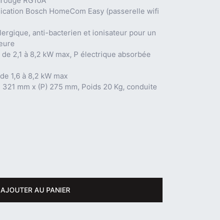
arouge RG10A
lication Bosch HomeCom Easy (passerelle wifi
lergique, anti-bacterien et ionisateur pour un
ieure
, de 2,1 à 8,2 kW max, P électrique absorbée
 de 1,6 à 8,2 kW max
 321 mm x (P) 275 mm, Poids 20 Kg, conduite
AJOUTER AU PANIER