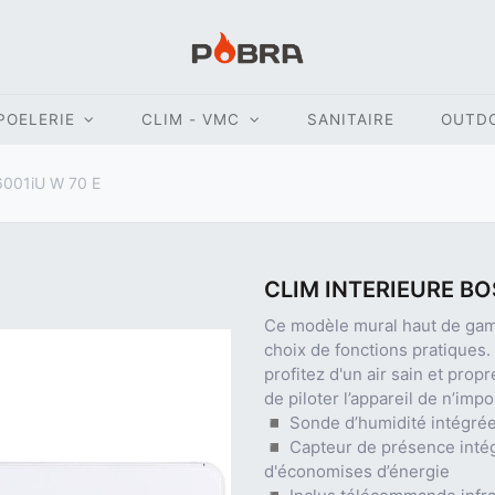
POELERIE
CLIM - VMC
SANITAIRE
OUTD
001iU W 70 E
CLIM INTERIEURE BO
Ce modèle mural haut de gam
choix de fonctions pratiques. 
profitez d'un air sain et pro
de piloter l’appareil de n’impo
◾ Sonde d’humidité intégré
◾ Capteur de présence intégr
d'économises d’énergie