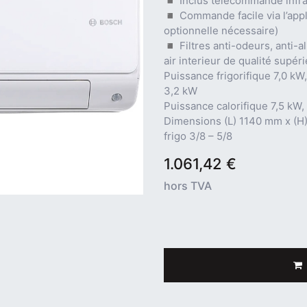
◾ Inclus télécommande infr
◾ Commande facile via l’app
optionnelle nécessaire)
◾ Filtres anti-odeurs, anti-al
air interieur de qualité supér
Puissance frigorifique 7,0 kW
3,2 kW
Puissance calorifique 7,5 kW,
Dimensions (L) 1140 mm x (H)
frigo 3/8 – 5/8
1.061,42
€
hors TVA