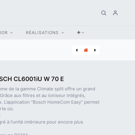
OOR
RÉALISATIONS
[BOS_7733701810] CLIM INTERIEURE BOSCH CL6001iU W 53 E
SCH CL6001iU W 70 E
me de la gamme Climate split offre un grand
Grâce aux filtres et au ioniseur intégrés,
pre. L’application "Bosch HomeCom Easy" permet
rte où.
e
é à l’unité intérieure pour encore plus