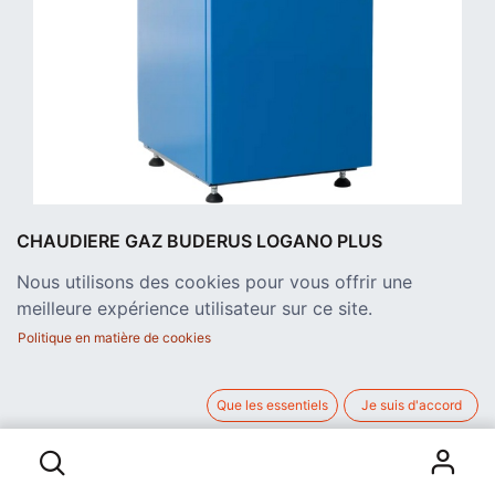
CHAUDIERE GAZ BUDERUS LOGANO PLUS
GB102 30 KW
Nous utilisons des cookies pour vous offrir une
Chaudière sol au gaz naturel à condensation avec rendement
meilleure expérience utilisateur sur ce site.
de 93%. Brûleur à large modulation de 7 à 30 kW. Dimensions
largeur 39.4 x profondeur 46.6 x hauteur 93.0 cm.
Politique en matière de cookies
3.278,00
€
hors TVA
Que les essentiels
Je suis d'accord
CHAUDIERE GAZ BUDERUS LOGANO PLUS GB102 30 KW
AJOUTER AU PANIER