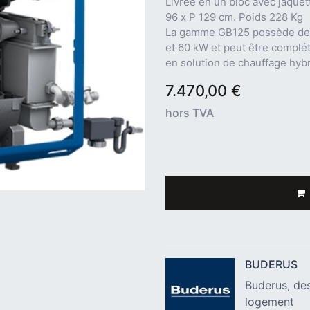
Livrée en un bloc avec jaquet
96 x P 129 cm. Poids 228 Kg
La gamme GB125 possède des 
et 60 kW et peut être complé
en solution de chauffage hyb
7.470,00
€
hors TVA
BUDERUS
Buderus, des
logement