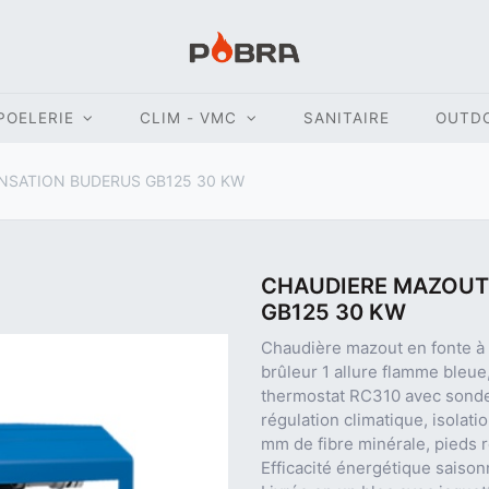
POELERIE
CLIM - VMC
SANITAIRE
OUTD
SATION BUDERUS GB125 30 KW
CHAUDIERE MAZOUT
GB125 30 KW
Chaudière mazout en fonte 
brûleur 1 allure flamme bleue
thermostat RC310 avec sonde 
régulation climatique, isolat
mm de fibre minérale, pieds 
Efficacité énergétique saison