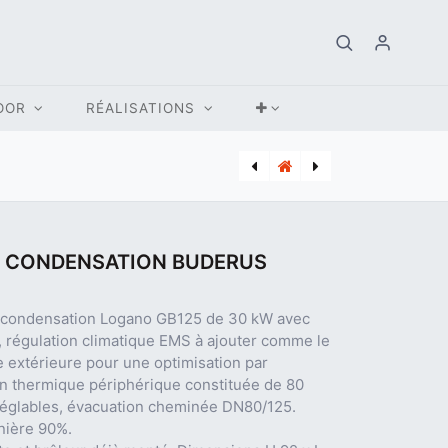
OOR
RÉALISATIONS
[BUD_7739454577] CHAUDIERE MAZOUT CONDENSATION BUDERUS GB125 49 KW
[BUD_7739454573] CHAUDIERE MAZOUT CONDENSATION BUDERUS GB125 18 KW
 CONDENSATION BUDERUS
à condensation Logano GB125 de 30 kW avec
, régulation climatique EMS à ajouter comme le
extérieure pour une optimisation par
ion thermique périphérique constituée de 80
réglables, évacuation cheminée DN80/125.
nière 90%.