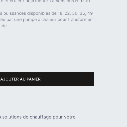
te et brûleur déjà monté. Dimensions H 92 x L
puissances disponibles de 18, 22, 30, 35, 49
tée par une pompe à chaleur pour transformer
ride
AJOUTER AU PANIER
 solutions de chauffage pour votre