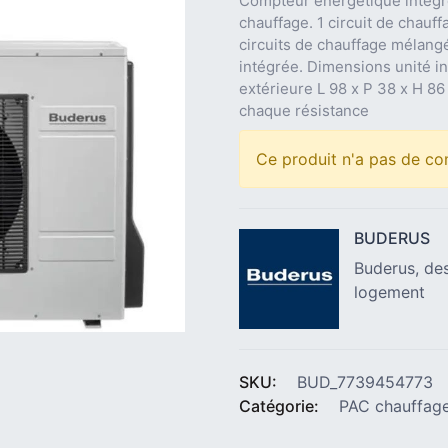
Compteur énergétique intégr
chauffage. 1 circuit de chauf
circuits de chauffage mélang
intégrée. Dimensions unité in
extérieure L 98 x P 38 x H 8
chaque résistance
Ce produit n'a pas de co
BUDERUS
Buderus, des
logement
SKU:
BUD_7739454773
Catégorie:
PAC chauffag