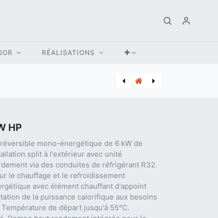
OOR
RÉALISATIONS
[MON_121002-BLACK] KAMADO MONOLITH CLASSIC PRO 2.0 NOIR PIEDS
[BUD_7735600140] PANNEAU SOLAIRE BUDERUS LOGASOL SKR10 CPC VERTICAL
/W HP
t réversible mono-énergétique de 6 kW de
lation split à l'extérieur avec unité
rdement via des conduites de réfrigérant R32.
 le chauffage et le refroidissement
rgétique avec élément chauffant d'appoint
tation de la puissance calorifique aux besoins
 Température de départ jusqu'à 55°C.