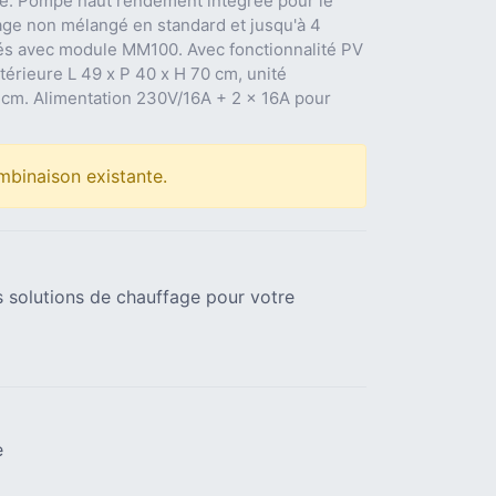
é. Pompe haut rendement intégrée pour le
fage non mélangé en standard et jusqu'à 4
és avec module MM100. Avec fonctionnalité PV
térieure L 49 x P 40 x H 70 cm, unité
6 cm. Alimentation 230V/16A + 2 x 16A pour
mbinaison existante.
 solutions de chauffage pour votre
e