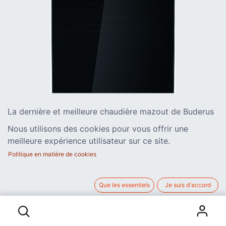
La dernière et meilleure chaudière mazout de Buderus
(groupe Bosch) :
Nous utilisons des cookies pour vous offrir une
économe, sûre, connectée, convertible au gaz et
meilleure expérience utilisateur sur ce site.
surtout en une solution hybride avec PAC !
Politique en matière de cookies
CHAUDIÈRE MAZOUT
Que les essentiels
Je suis d'accord
CHAUDIERE MAZOUT BUDERUS
CHAUDIERE MAZOUT BUDERUS CONDENSATION KB195i.2 19 KW
CONDENSATION KB195i.2 19 KW
Chaudière sol à condensation avec échangeur en fonte
d'aluminium et brûleur 2 allures 9 et 18 kW. Rendement jusque