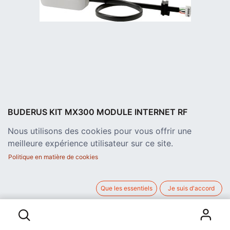
BUDERUS KIT MX300 MODULE INTERNET RF
Module internet sans fil WLAN MX300 pour pompes à chaleur
Nous utilisons des cookies pour vous offrir une
split WLW166i, avec support et câble de raccordement
meilleure expérience utilisateur sur ce site.
380,00
€
Politique en matière de cookies
hors TVA
Que les essentiels
Je suis d'accord
AJOUTER AU PANIER
BUDERUS KIT MX300 MODULE INTERNET RF