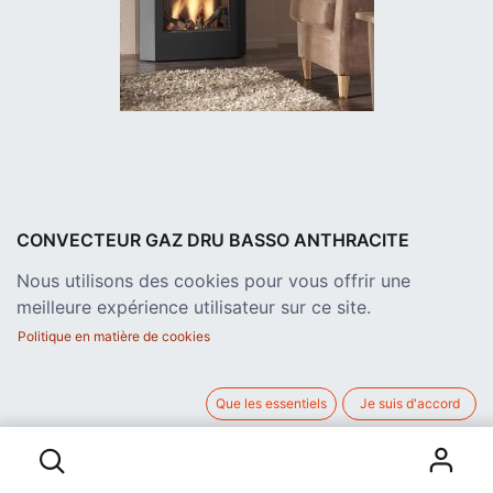
CONVECTEUR GAZ DRU BASSO ANTHRACITE
8 KW - SET BRANCHAGES
Nous utilisons des cookies pour vous offrir une
Convecteur gaz raccordement cheminée anthracite avec
meilleure expérience utilisateur sur ce site.
b^cues.
Existe aussi avec manteau alu, et intérieur avec galets blancs.
Politique en matière de cookies
Classe B
2.276,00
€
Que les essentiels
Je suis d'accord
hors TVA
CONVECTEUR GAZ DRU BASSO ANTHRACITE 8 KW - SET BRANCHAGES
AJOUTER AU PANIER