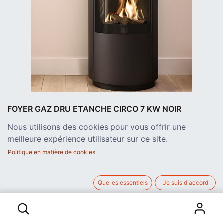
FOYER GAZ DRU ETANCHE CIRCO 7 KW NOIR
CLASSE B
Nous utilisons des cookies pour vous offrir une
Foyer muni d'une vitre arrondie unique permettant une vue
meilleure expérience utilisateur sur ce site.
optimale de la chaleur et ambiance dans votre maison.
Puissance de 7 Kw.
Politique en matière de cookies
Combustion étanche - buse concentrique 100/150.
dimension 475x1041x442
3.963,00
€
Que les essentiels
Je suis d'accord
FOYER GAZ DRU ETANCHE CIRCO 7 KW NOIR CLASSE B
hors TVA