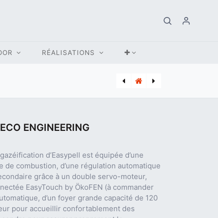
OOR
RÉALISATIONS
[BUD_7739454874] CHAUDIERE MAZOUT BUDERUS CONDENSATION KB195i.2 19 KW
[EAP_EW0001] CHAUDIERE BUCHES ECO ENGINEERING EASYWOOD 22 KW
ECO ENGINEERING
gazéification d’Easypell est équipée d’une
e de combustion, d’une régulation automatique
t secondaire grâce à un double servo-moteur,
 connectée EasyTouch by ÖkoFEN (à commander
utomatique, d’un foyer grande capacité de 120
eur pour accueillir confortablement des