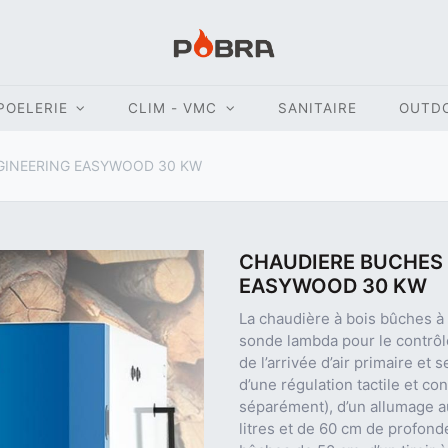
POELERIE
CLIM - VMC
SANITAIRE
OUTD
GINEERING EASYWOOD 30 KW
CHAUDIERE BUCHES 
EASYWOOD 30 KW
La chaudière à bois bûches à 
sonde lambda pour le contrôl
de l’arrivée d’air primaire e
d’une régulation tactile et
séparément), d’un allumage a
litres et de 60 cm de profond