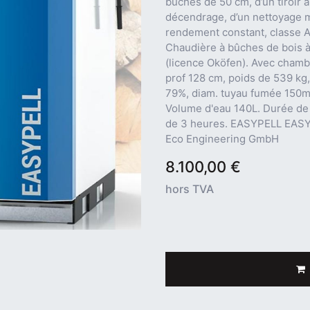
bûches de 50 cm, d’un tiroir
décendrage, d’un nettoyage 
rendement constant, classe 
Chaudière à bûches de bois 
(licence Oköfen). Avec chamb
prof 128 cm, poids de 539 kg,
79%, diam. tuyau fumée 150m
Volume d'eau 140L. Durée d
de 3 heures. EASYPELL EASY
Eco Engineering GmbH
8.100,00
€
hors TVA