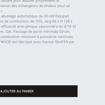
 à cendre pour assurer proprement le
manuel des échangeurs de chaleur pour un
A+.
à allumage automatique de 30 kW Easypell
re de combustion de 120L, larg 66 x H 138 x
 efficacité énergétique saisonnière ηs (ETA S)
m, 10A. Passage de porte minimale 59 cm.
e combustion minimum à puissance nominale
WOOD est fabriqué sous licence ÖkoFEN par
AJOUTER AU PANIER