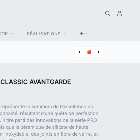
OOR
RÉALISATIONS
[ITD_0400163] TELECOMMANDE ITHO RFT-N AUTO SANS FIL (1,A,3,T)
[MON_360301009] CHARIOT KAMADO MONOLITH CLASSIC AVANTGARDE NOIR
CLASSIC AVANTGARDE
représente le summum de l'excellence en
ionnalité, résultant d'une quête de perfection
Il tire parti des innovations de la série PRO
els que la céramique de silicate de haute
r inoxydable, des joints en fibre de verre, et