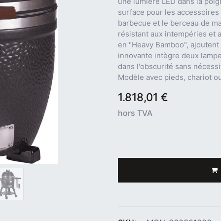
une lumière LED dans la poig
surface pour les accessoires e
barbecue et le berceau de ma
résistant aux intempéries et 
en "Heavy Bamboo", ajoutent 
innovante intègre deux lampe
dans l'obscurité sans nécessi
Modèle avec pieds, chariot 
1.818,01
€
hors TVA