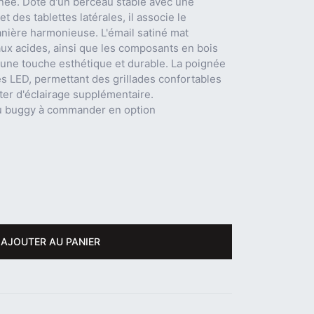
née. Doté d'un berceau stable avec une
t des tablettes latérales, il associe le
nière harmonieuse. L'émail satiné mat
aux acides, ainsi que les composants en bois
une touche esthétique et durable. La poignée
s LED, permettant des grillades confortables
ter d'éclairage supplémentaire.
ou buggy à commander en option
AJOUTER AU PANIER