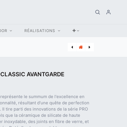
OOR
RÉALISATIONS
[ITD_0400163] TELECOMMANDE ITHO RFT-N AUTO SANS FIL (1,A,3,T)
[MON_360301009] CHARIOT KAMADO MONOLITH CLASSIC AVANTGARDE NOIR
CLASSIC AVANTGARDE
représente le summum de l'excellence en
ionnalité, résultant d'une quête de perfection
Il tire parti des innovations de la série PRO
els que la céramique de silicate de haute
r inoxydable, des joints en fibre de verre, et