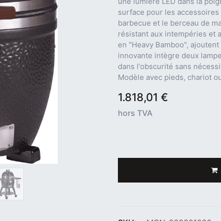
une lumière LED dans la poig
surface pour les accessoires e
barbecue et le berceau de ma
résistant aux intempéries et 
en "Heavy Bamboo", ajoutent 
innovante intègre deux lampe
dans l'obscurité sans nécessi
Modèle avec pieds, chariot 
1.818,01
€
hors TVA