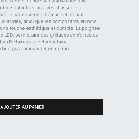
née. Doté d'un berceau stable avec une
t des tablettes latérales, il associe le
nière harmonieuse. L'émail satiné mat
aux acides, ainsi que les composants en bois
une touche esthétique et durable. La poignée
s LED, permettant des grillades confortables
ter d'éclairage supplémentaire.
ou buggy à commander en option
AJOUTER AU PANIER