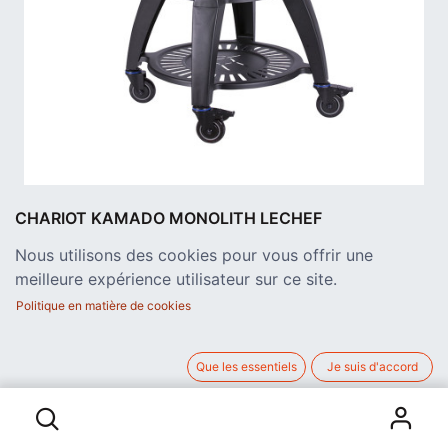
CHARIOT KAMADO MONOLITH LECHEF
AVANTGARDE NOIR
Nous utilisons des cookies pour vous offrir une
Chariot pour barbecue Avant Garde - Monolith LECHEF
meilleure expérience utilisateur sur ce site.
Le chariot pour barbecue Avant Garde Monolith est l'accessoire
barbecue idéal pour transformer votre kamado à poser ou
Politique en matière de cookies
encastré en unité de cuisson facile à déplacer.
487,60
€
Que les essentiels
Je suis d'accord
hors TVA
CHARIOT KAMADO MONOLITH LECHEF AVANTGARDE NOIR
AJOUTER AU PANIER