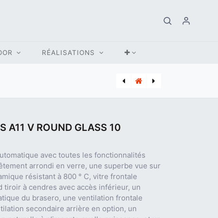
OOR
RÉALISATIONS
[BUD_7736902473] CHAUDIERE GAZ CONDENSATION BUDERUS GB172i.2-24 W
[NOB_281] POELE PELLETS NOBIS A11 V ROUND TOP COAX GLASS 10 KW
S A11 V ROUND GLASS 10
utomatique avec toutes les fonctionnalités
vêtement arrondi en verre, une superbe vue sur
mique résistant à 800 ° C, vitre frontale
 tiroir à cendres avec accès inférieur, un
ique du brasero, une ventilation frontale
ilation secondaire arrière en option, un