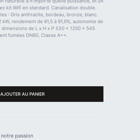
 naturelle à n’importe quelle puissance, et un
ec kit Wifi en standard. Canalisation double.
es : Gris anthracite, bordeau, bronze, blanc.
2 kW, rendement de 91,5 à 91,9%, autonomie de
g, dimensions de L x H x P 530 x 1250 x 545
ment fumées DN80, Classe A++.
AJOUTER AU PANIER
 notre passion