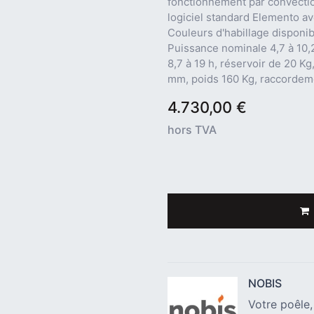
fonctionnement par convection
logiciel standard Elemento av
Couleurs d'habillage disponibl
Puissance nominale 4,7 à 10,
8,7 à 19 h, réservoir de 20 K
mm, poids 160 Kg, raccorde
4.730,00
€
hors TVA
NOBIS
Votre poêle,