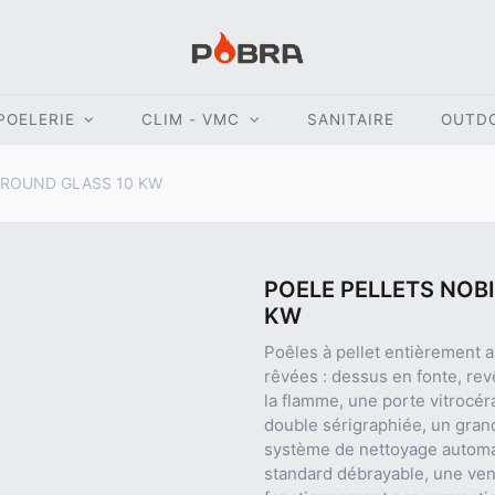
POELERIE
CLIM - VMC
SANITAIRE
OUTD
V ROUND GLASS 10 KW
POELE PELLETS NOBI
KW
Poêles à pellet entièrement a
rêvées : dessus en fonte, re
la flamme, une porte vitrocéra
double sérigraphiée, un grand
système de nettoyage automat
standard débrayable, une vent