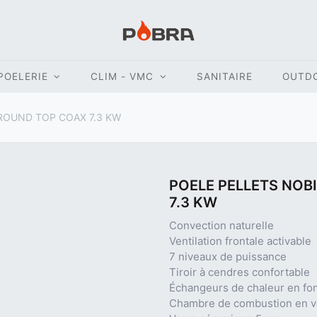
POELERIE
CLIM - VMC
SANITAIRE
OUTD
 ROUND TOP COAX 7.3 KW
POELE PELLETS NOB
7.3 KW
Convection naturelle
Ventilation frontale activable
7 niveaux de puissance
Tiroir à cendres confortable
Échangeurs de chaleur en fo
Chambre de combustion en ve