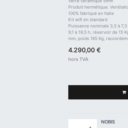
Verre céramique 5mm
Produit hermétique. Ventilatio
100% fabriqué en Italie
Kit wifi en standard
Puissance nominale 3,5 à 7,3
9,1 à 19,5 h, réservoir de 15
mm, poids 185 Kg, raccorde
4.290,00
€
hors TVA
NOBIS