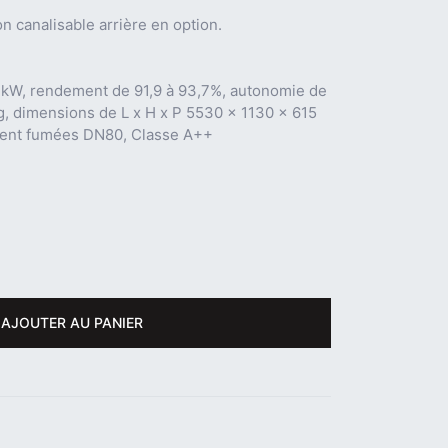
n canalisable arrière en option.
 kW, rendement de 91,9 à 93,7%, autonomie de
 Kg, dimensions de L x H x P 5530 x 1130 x 615
ment fumées DN80, Classe A++
AJOUTER AU PANIER