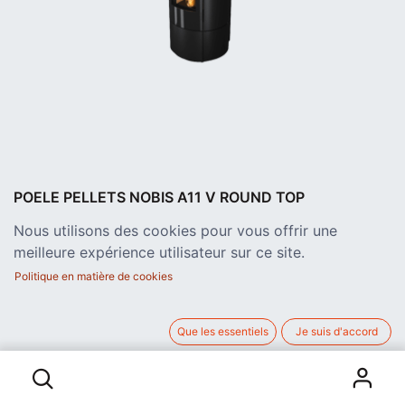
POELE PELLETS NOBIS A11 V ROUND TOP
GLASS 10 KW
Nous utilisons des cookies pour vous offrir une
Convection naturelle
meilleure expérience utilisateur sur ce site.
Ventilation frontale activable
7 niveaux de puissance
Politique en matière de cookies
Tiroir à cendres confortable
Échangeurs de chaleur en fonte
Chambre de combustion en vermiculite à haut rendement
Que les essentiels
Je suis d'accord
POELE PELLETS NOBIS A11 V ROUND TOP GLASS 10 KW
Verre céramique 5mm
Produit hermétique
Canalisation arrière en option