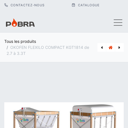
CONTACTEZ-NOUS
CATALOGUE
Tous les produits
OKOFEN FLEXILO COMPACT KGT1814 de
2.7 à 3.3T
[OKO_WR1R600] BALLON TAMPON PELLAQUA 600 SOLAIRE AVEC ECS WR1R600
[BUD_8735100638] BOILER BUDERUS LOGALUX SH290 RS-B CLASSE B