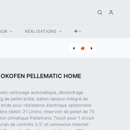
OOR
RÉALISATIONS
[BUD_7738602293] PAC MONOBLOC BUDERUS WLW156-8 MB AR 7 KW
[MON_360301030] KAMADO MONOLITH LECHEF AVANTGARDE NOIR
 OKOFEN PELLEMATIC HOME
 avec nettoyage automatique, décendrage
g de pellet brûlé, ballon tampon intégré de
bride pour résistance électrique optionnelle
re (débit: 21 L/min), réservoir de pellet de 70
tion climatique Pelletronic Touch pour 1 circuit
écran de contrôle 3.5" et connexion internet