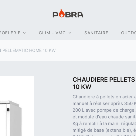
POELERIE
CLIM - VMC
SANITAIRE
OUTD
N PELLEMATIC HOME 10 KW
CHAUDIERE PELLETS
10 KW
Chaudière à pellets en acier
manuel à réaliser après 350 K
200 L avec pompe de charge, 
et module d‘eau chaude sanitai
Kg à remplir à la main, régula
mitigé de base (extensible), 