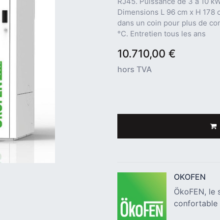
RJ45. Puissance de 3 à 10 k
Dimensions L 96 cm x H 178 c
dans un coin pour plus de c
°C. Entretien tous les ans
10.710,00
€
hors TVA
OKOFEN
ÖkoFEN, le s
confortable 