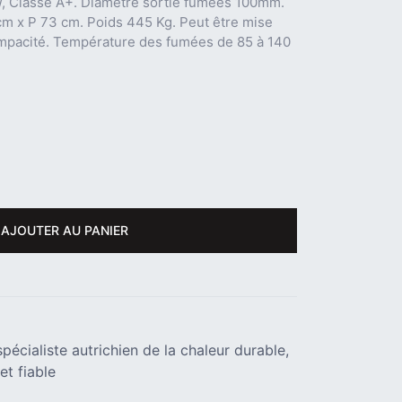
W, Classe A+. Diamètre sortie fumées 100mm.
m x P 73 cm. Poids 445 Kg. Peut être mise
ompacité. Température des fumées de 85 à 140
AJOUTER AU PANIER
pécialiste autrichien de la chaleur durable,
et fiable