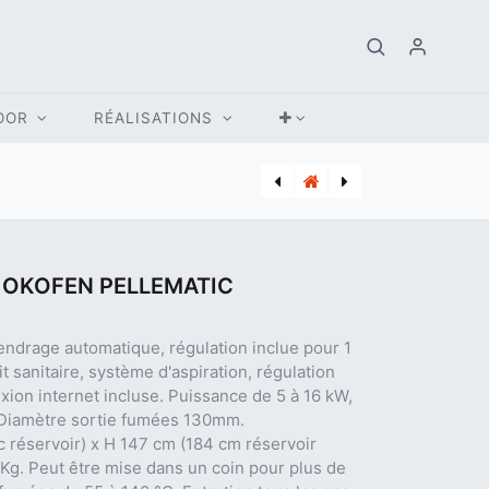
OOR
RÉALISATIONS
[ITD_0300428] VMC DOUBLE FLUX ITHO DAALDEROP APURE VENT D 350 H
[BUD_7739454577] CHAUDIERE MAZOUT CONDENSATION BUDERUS GB125 49 KW
 OKOFEN PELLEMATIC
endrage automatique, régulation inclue pour 1
it sanitaire, système d'aspiration, régulation
ion internet incluse. Puissance de 5 à 16 kW,
Diamètre sortie fumées 130mm.
 réservoir) x H 147 cm (184 cm réservoir
Kg. Peut être mise dans un coin pour plus de