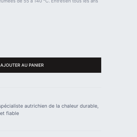
umées de 55 à 140 °C. Entretien tous les ans
AJOUTER AU PANIER
pécialiste autrichien de la chaleur durable,
et fiable