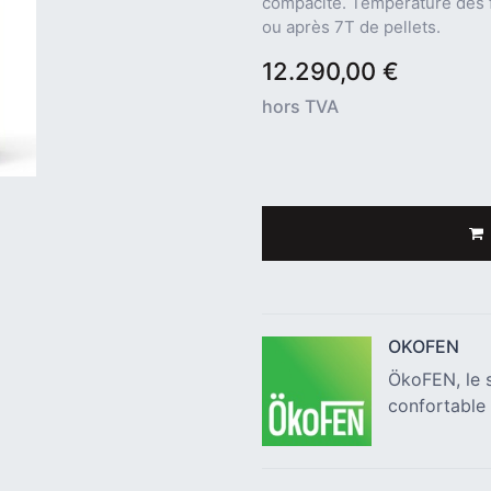
compacité. Température des f
ou après 7T de pellets.
12.290,00
€
hors TVA
OKOFEN
ÖkoFEN, le s
confortable 