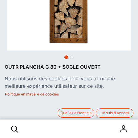
OUTR PLANCHA C 80 + SOCLE OUVERT
Plancha à bois en acier Corten, hauteur 102 cm x diamètre 80
Nous utilisons des cookies pour vous offrir une
cm. Poids: 73 kg
meilleure expérience utilisateur sur ce site.
1.194,21
€
Politique en matière de cookies
hors TVA
Que les essentiels
Je suis d'accord
AJOUTER AU PANIER
OUTR PLANCHA C 80 + SOCLE OUVERT