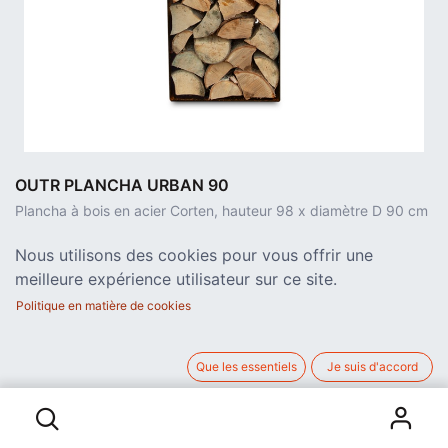
OUTR PLANCHA URBAN 90
Plancha à bois en acier Corten, hauteur 98 x diamètre D 90 cm
822,31
€
Nous utilisons des cookies pour vous offrir une
hors TVA
meilleure expérience utilisateur sur ce site.
Politique en matière de cookies
AJOUTER AU PANIER
Que les essentiels
Je suis d'accord
OUTR PLANCHA URBAN 90
SKU:
OUT_001.01.30.002
Catégorie:
Plancha