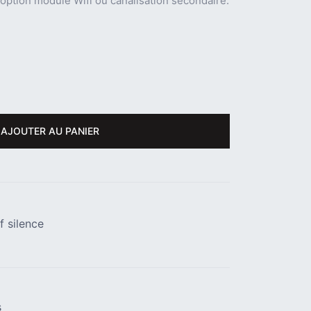
n option module Wifi ou canalisation secondaire.
AJOUTER AU PANIER
f silence
s