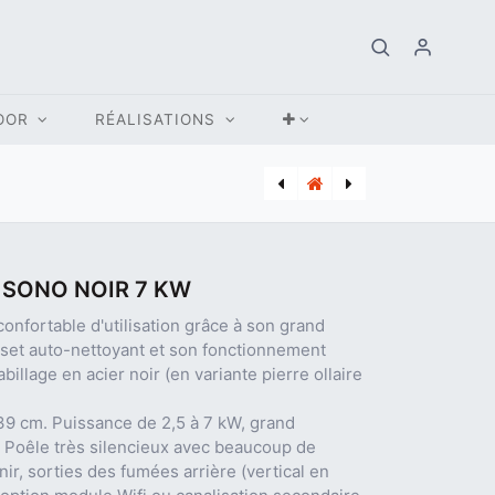
OOR
RÉALISATIONS
[OKO_KGT2626] OKOFEN FLEXILO COMPACT KGT2626 de 7 à 8,5T max
[MCZ_01.04.002.28.04] POELE PELLETS MCZ MAY AIR EASY NOIR 7 KW
 SONO NOIR 7 KW
confortable d'utilisation grâce à son grand
uset auto-nettoyant et son fonctionnement
billage en acier noir (en variante pierre ollaire
39 cm. Puissance de 2,5 à 7 kW, grand
. Poêle très silencieux avec beaucoup de
ir, sorties des fumées arrière (vertical en