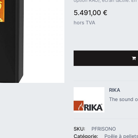
option RAO), écran tactile. E
5.491,00
€
hors TVA
RIKA
The sound o
SKU:
PFRISONO
Catégorie:
Poêle à pellet