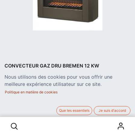
CONVECTEUR GAZ DRU BREMEN 12 KW
CLASSE A
Nous utilisons des cookies pour vous offrir une
Poêle au gaz naturel ou propane avec thermostat en acier de
meilleure expérience utilisateur sur ce site.
couleur anthracite.
Puissance de 10 à 12 kW suivant le type de gaz.
Politique en matière de cookies
Rendement 95.8 %, Classe A Profondeur d'encastrement 303
mm Poids 80 Kg
Raccordement ouvert sur cheminée : une arrivée d'air
Que les essentiels
Je suis d'accord
CONVECTEUR GAZ DRU BREMEN 12 KW CLASSE A
extérieure est obligatoire.
1.854,00
€
hors TVA