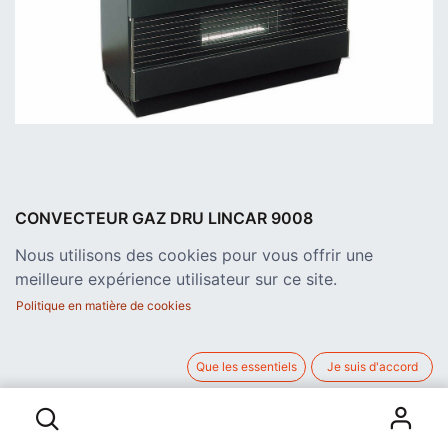
CONVECTEUR GAZ DRU LINCAR 9008
ANTHRACITE 6.3 KW CLASSE D
Nous utilisons des cookies pour vous offrir une
DRU Lincar 9008 est un poêle à gaz naturel avec
meilleure expérience utilisateur sur ce site.
raccordement cheminée de 6,3 kW - Label ERP CV: D - couleur
anthracite
Politique en matière de cookies
1.153,00
€
hors TVA
Que les essentiels
Je suis d'accord
CONVECTEUR GAZ DRU LINCAR 9008 ANTHRACITE 6.3 KW CLASSE D
AJOUTER AU PANIER