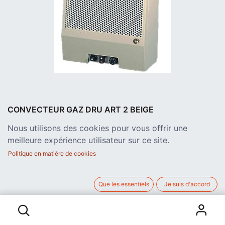
CONVECTEUR GAZ DRU ART 2 BEIGE
VENTOUSE 2.3 KW CLASSE B
Nous utilisons des cookies pour vous offrir une
Poêle au gaz avec ventouse à choisir, de dimensions L 32 x H
meilleure expérience utilisateur sur ce site.
54 x P 20 cm
839,00
€
Politique en matière de cookies
hors TVA
Que les essentiels
Je suis d'accord
CONVECTEUR GAZ DRU ART 2 BEIGE VENTOUSE 2.3 KW CLASSE B
AJOUTER AU PANIER