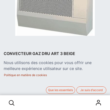
CONVECTEUR GAZ DRU ART 3 BEIGE
VENTOUSE 3 KW CLASSE B
Nous utilisons des cookies pour vous offrir une
Poêle au gaz avec ventouse à choisir, de dimensions L 55 x H
meilleure expérience utilisateur sur ce site.
50 x P 23 cm
962,00
€
Politique en matière de cookies
hors TVA
Que les essentiels
Je suis d'accord
CONVECTEUR GAZ DRU ART 3 BEIGE VENTOUSE 3 KW CLASSE B
AJOUTER AU PANIER