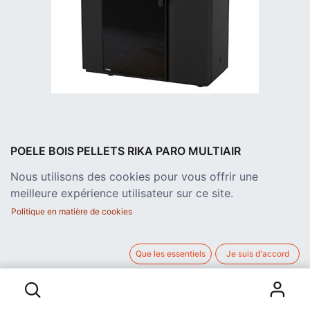
POELE BOIS PELLETS RIKA PARO MULTIAIR
ACIER NOIR ARRIERE
Nous utilisons des cookies pour vous offrir une
Poêle mixte bois et granulés de bois avec manteau en acier noir
meilleure expérience utilisateur sur ce site.
+ couverture de raccordement du conduit de fumée à l'arrière
E17012 + E17010, modèle "multiair" E17011 canalisable avec 2
Politique en matière de cookies
sorties d'air chaud DN100
*Option* Thermostat d'ambiance filaire ou sans fil
(radiographique) E14558
Que les essentiels
Je suis d'accord
POELE BOIS PELLETS RIKA PARO MULTIAIR ACIER NOIR ARRIERE
7.707,00
€
hors TVA