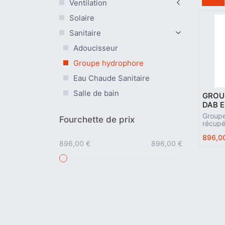
Ventilation
Solaire
Sanitaire
Adoucisseur
Groupe hydrophore
Eau Chaude Sanitaire
Salle de bain
GROU
DAB E
Groupe
Fourchette de prix
récupé
domest
896,0
pressi
896,00 €
896,00 €
faible
de vib
réduit
Possibi
horizon
murale
option
écran 
clapet 
refoul
d'expa