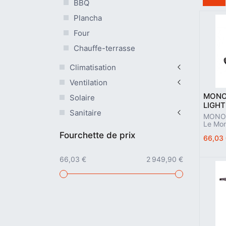
BBQ
Plancha
Four
Chauffe-terrasse
Climatisation
Ventilation
MONO
Solaire
LIGHT
Sanitaire
MONO
Le Mon
allumeu
Fourchette de prix
66,03
moins 
permet
ou du 
66,03 €
2 949,90 €
signifi
est l‘a
gril M
foncti
l‘air 
nues, 
est tou