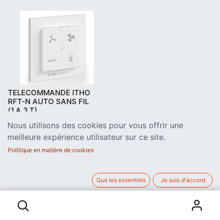
TELECOMMANDE ITHO
RFT-N AUTO SANS FIL
(1,A,3,T)
Télécommande sans fil avec
Nous utilisons des cookies pour vous offrir une
position 1, AUTO, 3 et Timer
(10', 20' ou 30') pour groupe
meilleure expérience utilisateur sur ce site.
108,00
€
de ventilation ITHO
Politique en matière de cookies
DAALDEROP simple flux
ECOVE, CVD ou double flux
APURE VENT 175, 250, 350
et APURE FLOW 380, 450
Que les essentiels
Je suis d'accord